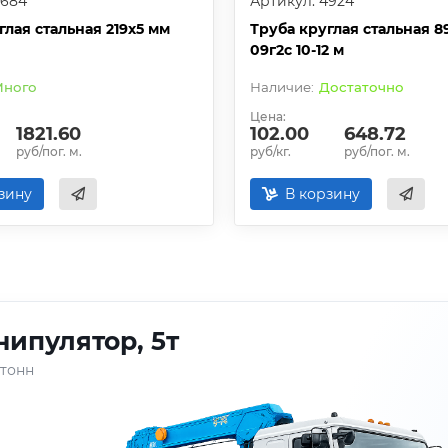
4684
Артикул: 4924
глая стальная 219х5 мм
Труба круглая стальная 8
09г2с 10-12 м
ного
Достаточно
Цена:
1821.60
102.00
648.72
руб/пог. м.
руб/кг.
руб/пог. м.
зину
В корзину
ипулятор, 5т
 тонн