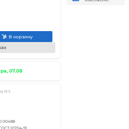
В корзину
каз
ра, 07.08
а 10.5
0.00488
ГОСТ 10704-91