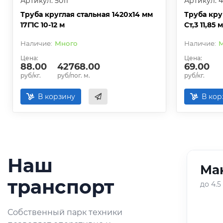
Артикул: 5011
Артикул: 
Труба круглая стальная 1420х14 мм
Труба кру
17Г1С 10-12 м
Ст,3 11,85 м
Много
М
Цена:
Цена:
88.00
42768.00
69.00
руб/кг.
руб/пог. м.
руб/кг.
В корзину
В кор
Наш
Ман
01
/
05
транспорт
до 4.5
Оперативная доставка
Собственный парк техники
небольших партий