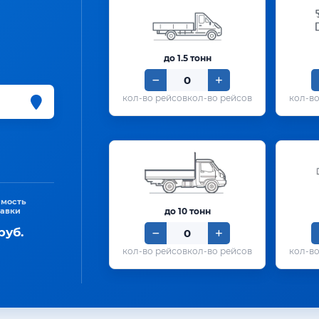
до 1.5 тонн
кол-во рейсов
имость
тавки
до 10 тонн
руб.
кол-во рейсов