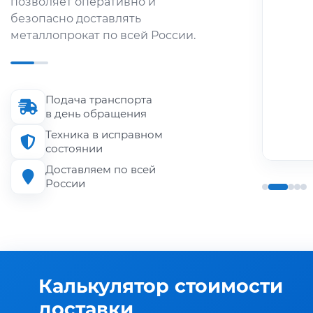
позволяет оперативно и
металлопроката по городу и
безопасно доставлять
области.
металлопрокат по всей России.
Длина кузова
до 6 м
Подача транспорта
Грузоподъёмность
в день обращения
до 1.5 т
Техника в исправном
состоянии
Доставляем по всей
России
Калькулятор стоимости
доставки