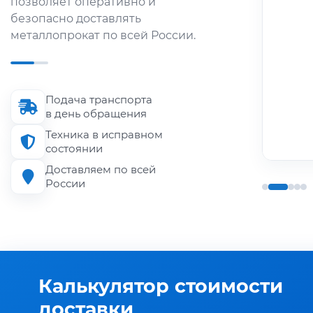
позволяет оперативно и
металлопроката по городу и
безопасно доставлять
области.
металлопрокат по всей России.
Длина кузова
до 6 м
Подача транспорта
Грузоподъёмность
в день обращения
до 1.5 т
Техника в исправном
состоянии
Доставляем по всей
России
Калькулятор стоимости
доставки