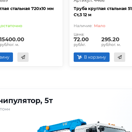
4889
Артикул: 4466
глая стальная 720х10 мм
Труба круглая стальная 51
Ст,3 12 м
остаточно
Мало
Цена:
15400.00
72.00
295.20
руб/пог. м.
руб/кг.
руб/пог. м.
зину
В корзину
ипулятор, 5т
 тонн