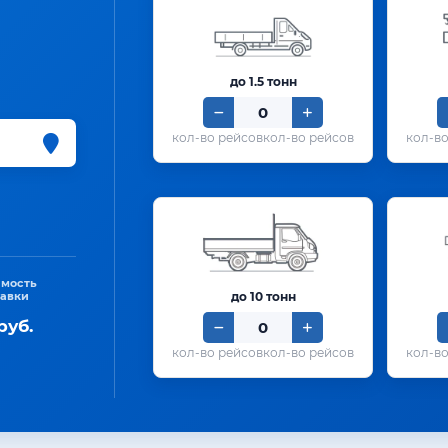
до 1.5 тонн
кол-во рейсов
имость
тавки
до 10 тонн
руб.
кол-во рейсов