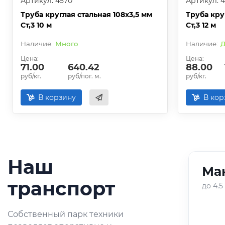
Артикул: 4570
Артикул: 
Труба круглая стальная 108х3,5 мм
Труба кру
Ст,3 10 м
Ст,3 12 м
Много
Д
Цена:
Цена:
71.00
640.42
88.00
руб/кг.
руб/пог. м.
руб/кг.
В корзину
В кор
Наш
Ман
01
/
05
транспорт
до 4.5
Оперативная доставка
Собственный парк техники
небольших партий