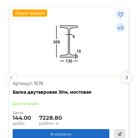
Лидер продаж!
Артикул: 1676
А
Балка двутавровая 30м, мостовая
О
Достаточно
В
Цена:
Ц
144.00
7228.80
руб/кг.
руб/пог. м.
р
В корзину