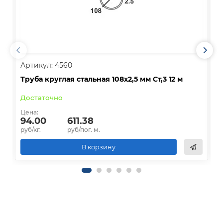
Артикул: 4560
А
Труба круглая стальная 108х2,5 мм Ст,3 12 м
Т
Достаточно
О
Цена:
Ц
94.00
611.38
руб/кг.
руб/пог. м.
р
В корзину