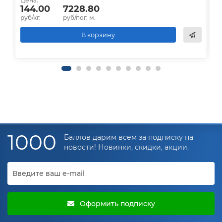
Цена:
Ц
144.00
7228.80
руб/кг.
руб/пог. м.
р
В корзину
1000
Баллов дарим всем за подписку на
новости! Новинки, скидки, акции.
Оформить подписку