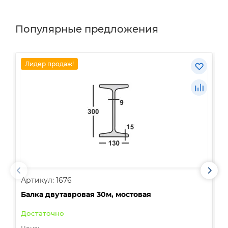
Популярные предложения
Лидер продаж!
Артикул: 1676
А
Балка двутавровая 30м, мостовая
О
Достаточно
В