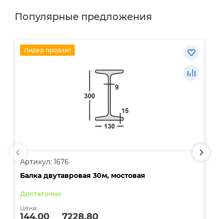
Популярные предложения
Лидер продаж!
Артикул: 1676
А
Балка двутавровая 30м, мостовая
О
Достаточно
В
Цена:
Ц
144.00
7228.80