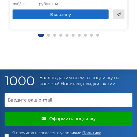
руб/кг.
руб/пог. м.
р
В корзину
1000
Баллов дарим всем за подписку на
новости! Новинки, скидки, акции.
Оформить подписку
Я прочитал и согласен с условиями
Политика