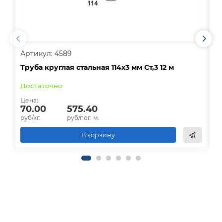
Артикул: 4589
А
Труба круглая стальная 114х3 мм Ст,3 12 м
Т
Достаточно
О
Цена:
Ц
70.00
575.40
руб/кг.
руб/пог. м.
р
В корзину