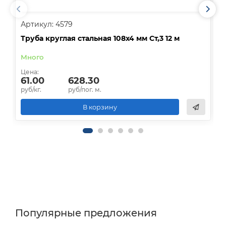
Артикул: 4579
А
Труба круглая стальная 108х4 мм Ст,3 12 м
Т
Много
Цена:
Ц
61.00
628.30
руб/кг.
руб/пог. м.
р
В корзину
Популярные предложения