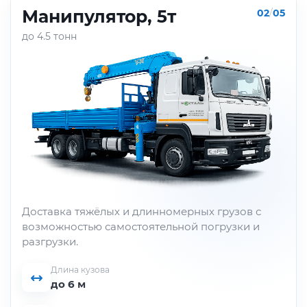
ГАЗон-NEXT, 5т
03
/
05
до 5 тонн
Перевозка металлопроката средней
грузоподъёмности для строительных и
производственных объектов.
Длина кузова
до 6 м