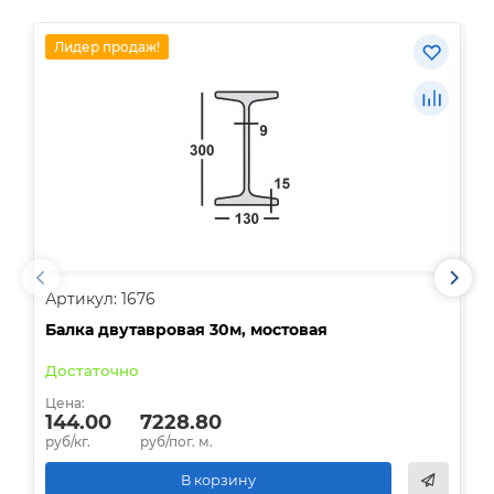
Лидер продаж!
Артикул: 1676
А
Балка двутавровая 30м, мостовая
О
Достаточно
В
Цена:
Ц
144.00
7228.80
руб/кг.
руб/пог. м.
р
В корзину