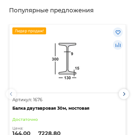
Популярные предложения
Лидер продаж!
Артикул: 1676
А
Балка двутавровая 30м, мостовая
О
Достаточно
В
Цена:
Ц
144.00
7228.80