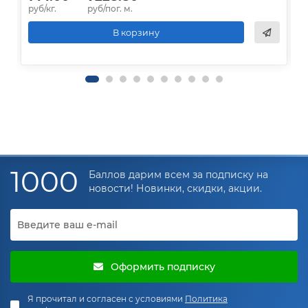
руб/кг.
руб/пог. м.
р
В корзину
1000
Баллов дарим всем за подписку на
новости! Новинки, скидки, акции.
Оформить подписку
Я прочитал и согласен с условиями
Политика