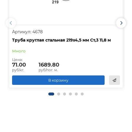
Артикул: 4678
А
Труба круглая стальная 219х4,5 мм Ст,3 11,8 м
Т
Много
О
Цена:
Ц
71.00
1689.80
руб/кг.
руб/пог. м.
р
В корзину