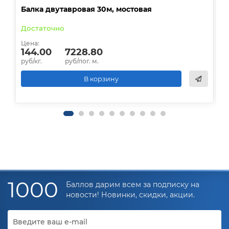
Балка двутавровая 30м, мостовая
О
Достаточно
В
Цена:
Ц
144.00
7228.80
руб/кг.
руб/пог. м.
р
В корзину
1000
Баллов дарим всем за подписку на
новости! Новинки, скидки, акции.