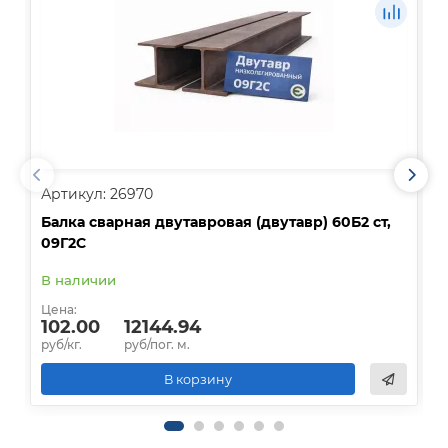
Артикул: 26970
А
Балка сварная двутавровая (двутавр) 60Б2 ст,
Б
09Г2С
Д
В наличии
Ц
Цена:
102.00
12144.94
р
руб/кг.
руб/пог. м.
В корзину