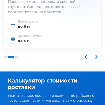
Перевозка металлопроката средней
грузоподъёмности для строительных и
производственных объектов.
Длина кузова
до 6 м
Грузоподъёмность
до 5 т
Калькулятор стоимости
доставки
Укажите адрес доставки и количество рейсов по
грузоподъёмности — мы рассчитаем стоимость.