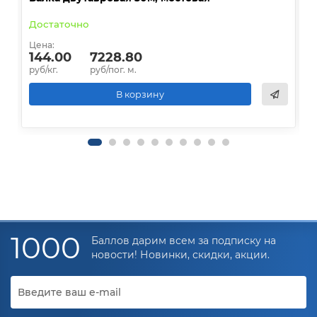
Достаточно
В
Цена:
Ц
144.00
7228.80
руб/кг.
руб/пог. м.
р
В корзину
1000
Баллов дарим всем за подписку на
новости! Новинки, скидки, акции.