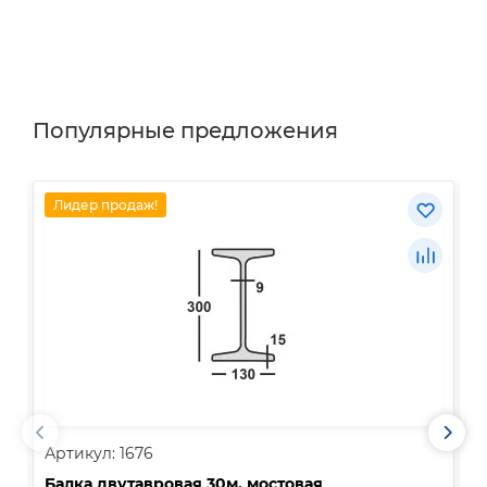
Популярные предложения
Лидер продаж!
Артикул: 1676
А
Балка двутавровая 30м, мостовая
О