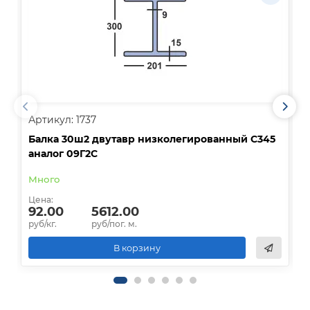
Артикул: 1737
А
Балка 30ш2 двутавр низколегированный С345
Б
аналог 09Г2С
0
Много
В
Цена:
Ц
92.00
5612.00
руб/кг.
руб/пог. м.
р
В корзину