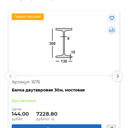
Лидер продаж!
Артикул: 1676
А
Балка двутавровая 30м, мостовая
О
Достаточно
В
Цена:
Ц
144.00
7228.80
руб/кг.
руб/пог. м.
р