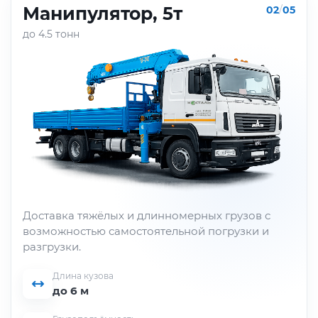
Манипулятор, 5т
02
/
05
до 4.5 тонн
Доставка тяжёлых и длинномерных грузов с
возможностью самостоятельной погрузки и
разгрузки.
Длина кузова
до 6 м