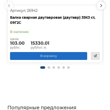
Артикул: 26942
А
Балка сварная двутавровая (двутавр) 35К3 ст,
Б
09Г2С
0
В наличии
В
Цена:
Ц
103.00
15330.01
руб/кг.
руб/пог. м.
р
В корзину
Популярные предложения