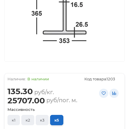
В наличии
Код товара:
1203
135.30
руб/кг.
25707.00
руб/пог. м.
Массивность
к1
к2
к3
к5