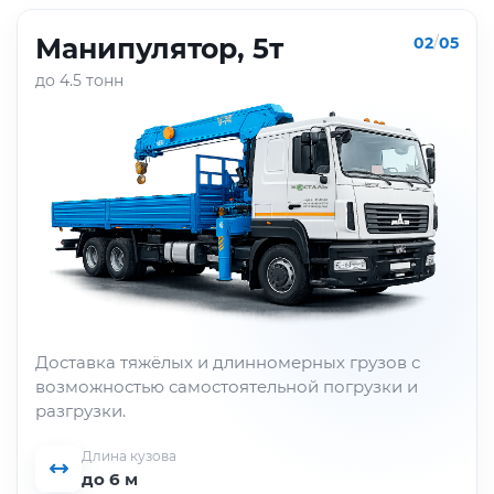
Манипулятор, 5т
02
/
05
до 4.5 тонн
Доставка тяжёлых и длинномерных грузов с
возможностью самостоятельной погрузки и
разгрузки.
Длина кузова
до 6 м