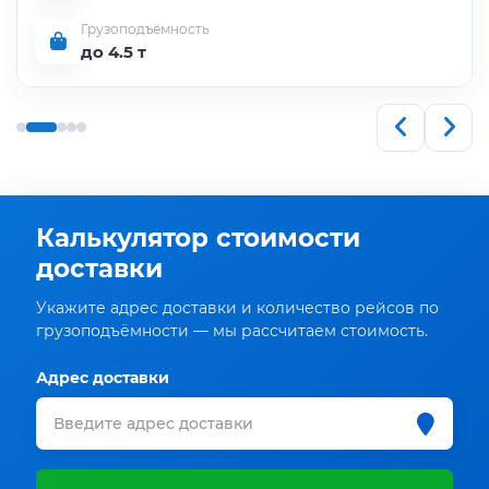
Грузоподъёмность
до 4.5 т
Калькулятор стоимости
доставки
Укажите адрес доставки и количество рейсов по
грузоподъёмности — мы рассчитаем стоимость.
Адрес доставки