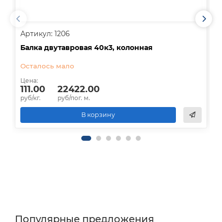
Артикул: 1206
А
Балка двутавровая 40к3, колонная
Д
Осталось мало
В
Цена:
Ц
111.00
22422.00
руб/кг.
руб/пог. м.
р
В корзину
Популярные предложения