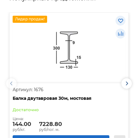
Лидер продаж!
Артикул: 1676
А
Балка двутавровая 30м, мостовая
О
Достаточно
В
Цена:
Ц
144.00
7228.80
руб/кг.
руб/пог. м.
р