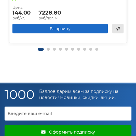
Цена:
Ц
144.00
7228.80
руб/кг.
руб/пог. м.
р
В корзину
1000
Баллов дарим всем за подписку на
новости! Новинки, скидки, акции.
Оформить подписку