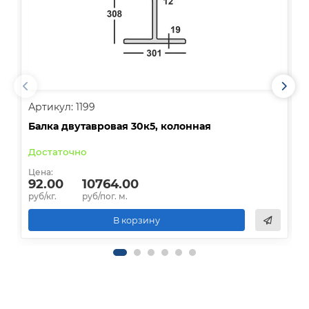
Артикул: 1199
А
Балка двутавровая 30к5, колонная
Б
Достаточно
Цена:
Ц
92.00
10764.00
руб/кг.
руб/пог. м.
р
В корзину