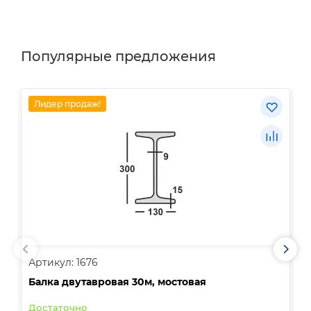
Популярные предложения
Лидер продаж!
Артикул: 1676
А
Балка двутавровая 30м, мостовая
О
Достаточно
В