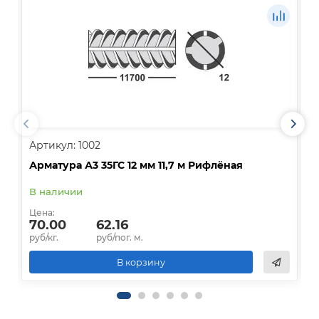
Артикул: 1002
А
Арматура А3 35ГС 12 мм 11,7 м Рифлёная
А
В наличии
В
Цена:
Ц
70.00
62.16
руб/кг.
руб/пог. м.
р
В корзину