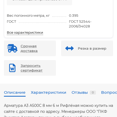
Вес погонного метра, кг
0.395
ГОСТ
ГОСТ 52544-
2006/34028
Все характеристики
Срочная
Резка в размер
доставка
Запросить
сертификат
Описание
Характеристики
Отзывы
Вопрос
0
Арматура А3 А500С 8 мм 6 м Рифлёная можно купить на
сайте с доставкой по адресу. Менеджеры ООО "ПКФ