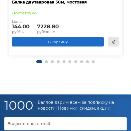
Балка двутавровая 30м, мостовая
О
Достаточно
В
Цена:
Ц
144.00
7228.80
руб/кг.
руб/пог. м.
р
В корзину
1000
Баллов дарим всем за подписку на
новости! Новинки, скидки, акции.