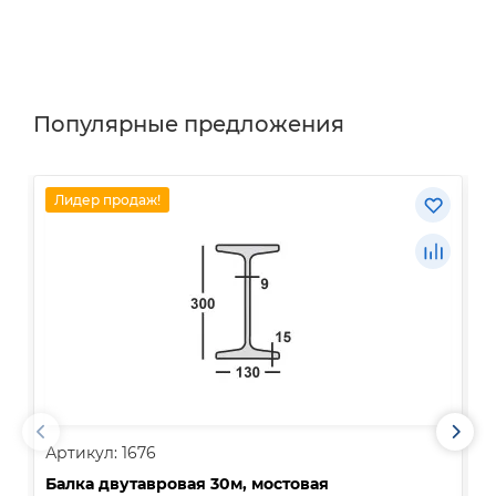
Популярные предложения
Лидер продаж!
Артикул: 1676
А
Балка двутавровая 30м, мостовая
О