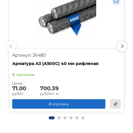
Артикул: 26480
А
Арматура А3 (А500С) 40 мм рифленая
А
В наличии
В
Цена:
Ц
71.00
700.39
руб/кг.
руб/пог. м.
р
В корзину