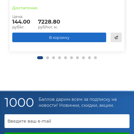
Достаточно
В
Цена:
Ц
144.00
7228.80
руб/кг.
руб/пог. м.
р
В корзину
1000
Баллов дарим всем за подписку на
новости! Новинки, скидки, акции.