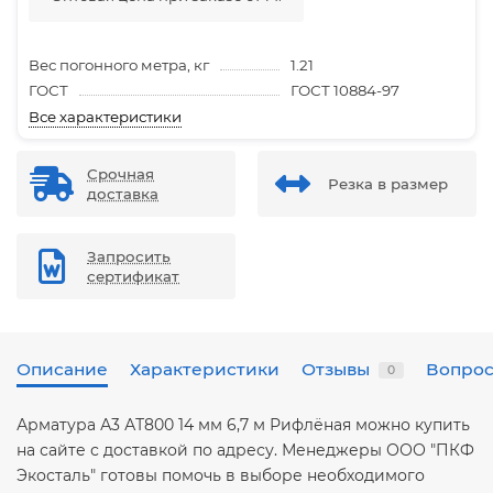
Вес погонного метра, кг
1.21
ГОСТ
ГОСТ 10884-97
Все характеристики
Срочная
Резка в размер
доставка
Запросить
сертификат
Описание
Характеристики
Отзывы
Вопрос
0
Арматура А3 АТ800 14 мм 6,7 м Рифлёная можно купить
на сайте с доставкой по адресу. Менеджеры ООО "ПКФ
Экосталь" готовы помочь в выборе необходимого