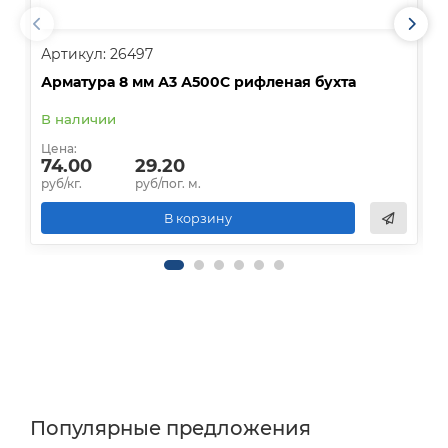
Артикул: 26497
А
Арматура 8 мм А3 А500С рифленая бухта
А
В наличии
В
Цена:
Ц
74.00
29.20
руб/кг.
руб/пог. м.
р
В корзину
Популярные предложения