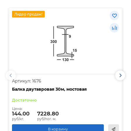
Лидер продаж!
Артикул: 1676
А
Балка двутавровая 30м, мостовая
О
Достаточно
В
Цена:
Ц
144.00
7228.80
руб/кг.
руб/пог. м.
р
В корзину