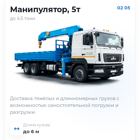
Манипулятор, 5т
02
/
05
до 4.5 тонн
Доставка тяжёлых и длинномерных грузов с
возможностью самостоятельной погрузки и
разгрузки.
Длина кузова
до 6 м