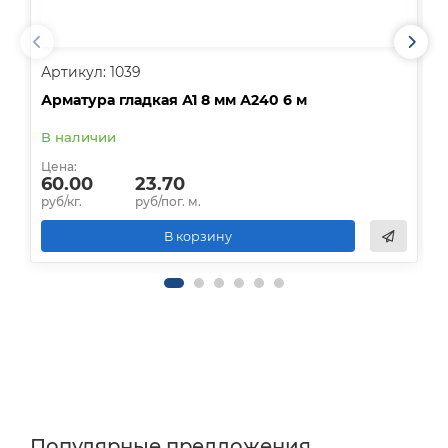
Артикул: 1039
А
Арматура гладкая А1 8 мм А240 6 м
А
В наличии
В
Цена:
Ц
60.00
23.70
руб/кг.
руб/пог. м.
р
В корзину
Популярные предложения