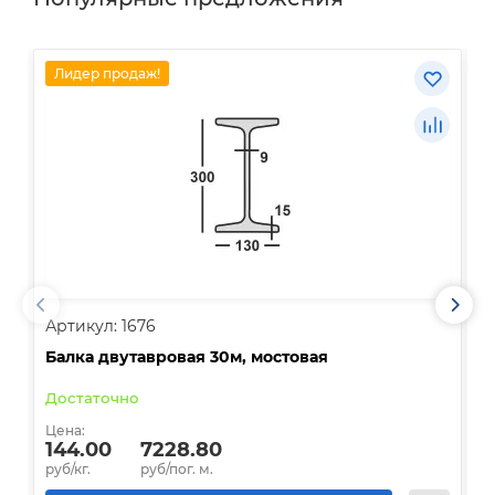
Лидер продаж!
Артикул: 1676
А
Балка двутавровая 30м, мостовая
О
Достаточно
В
Цена:
Ц
144.00
7228.80
руб/кг.
руб/пог. м.
р