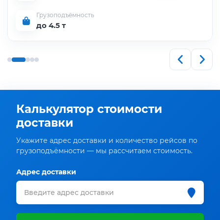
Грузоподъёмность
до 4.5 т
Калькулятор стоимости
доставки
Укажите адрес доставки и количество рейсов по
грузоподъёмности — мы рассчитаем стоимость.
Адрес доставки