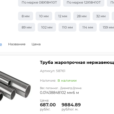
По марке 08Х18Н10Т
По марке 12Х18Н10Т
П
8 мм
10 мм
12 мм
28 мм
32 мм
89 мм
102 мм
110 мм
114 мм
159 мм
ю
Название
Цена
Труба жаропрочная нержавеюща
Артикул: 58761
В наличии
Вес погонного метра, т.:
Диаметр:
Длина:
0.01438848
102 мм
6 м
Цена:
687.00
9884.89
руб/кг.
руб/пог. м.