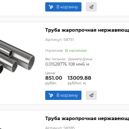
В корзину
Труба жаропрочная нержавеюща
Артикул: 58751
В наличии
Вес погонного метра, т.:
Диаметр:
Длина:
0.01528776
108 мм
6 м
Цена:
851.00
13009.88
руб/кг.
руб/пог. м.
В корзину
Труба жаропрочная нержавеющая
Артикул: 58785