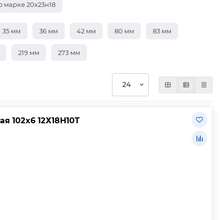
о марке 20х23н18
35 мм
36 мм
42 мм
80 мм
83 мм
219 мм
273 мм
я 102х6 12Х18Н10Т