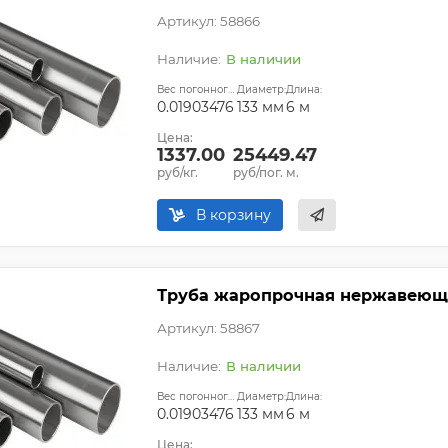
Артикул: 58866
В наличии
Вес погонного метра, т.:
Диаметр:
Длина:
0.01903476
133 мм
6 м
Цена:
1337.00
25449.47
руб/кг.
руб/пог. м.
В корзину
Труба жаропрочная нержавеющая
Артикул: 58867
В наличии
Вес погонного метра, т.:
Диаметр:
Длина:
0.01903476
133 мм
6 м
Цена: