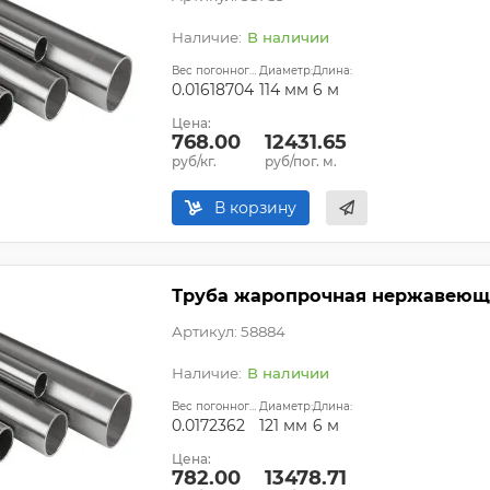
В наличии
Вес погонного метра, т.:
Диаметр:
Длина:
0.01618704
114 мм
6 м
Цена:
768.00
12431.65
руб/кг.
руб/пог. м.
В корзину
Труба жаропрочная нержавеющая
Артикул: 58884
В наличии
Вес погонного метра, т.:
Диаметр:
Длина:
0.0172362
121 мм
6 м
Цена:
782.00
13478.71