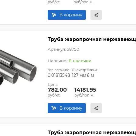
руб/кг.
руб/пог. м.
В корзину
Труба жаропрочная нержавеющая
Артикул: 58750
В наличии
Вес погонного метра, т.:
Диаметр:
Длина:
0.01813548
127 мм
6 м
Цена:
782.00
14181.95
руб/кг.
руб/пог. м.
В корзину
Труба жаропрочная нержавеюща