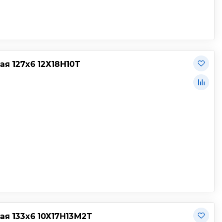
 127х6 12Х18Н10Т
я 133х6 10Х17Н13М2Т