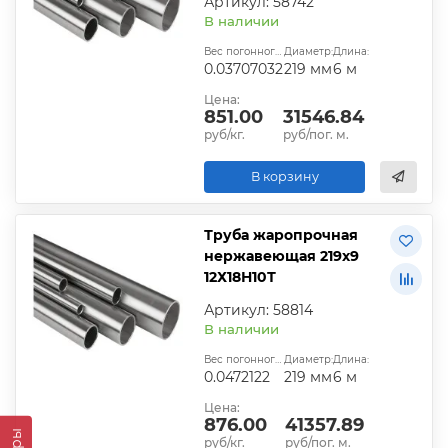
Артикул: 58742
В наличии
Вес погонного метра, т.:
Диаметр:
Длина:
0.03707032
219 мм
6 м
Цена:
851.00
31546.84
руб/кг.
руб/пог. м.
В корзину
Труба жаропрочная
нержавеющая 219х9
12Х18Н10Т
Артикул: 58814
В наличии
Вес погонного метра, т.:
Диаметр:
Длина:
0.0472122
219 мм
6 м
Цена:
876.00
41357.89
руб/кг.
руб/пог. м.