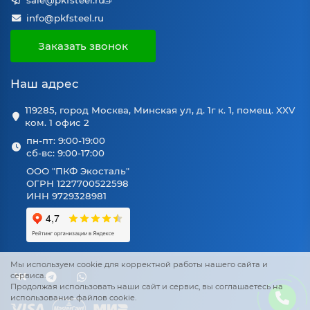
sale@pkfsteel.ru
info@pkfsteel.ru
Заказать звонок
Наш адрес
119285, город Москва, Минская ул, д. 1г к. 1, помещ. XXV
ком. 1 офис 2
пн-пт: 9:00-19:00
сб-вс: 9:00-17:00
ООО "ПКФ Экосталь"
ОГРН 1227700522598
ИНН 9729328981
Мы используем cookie для корректной работы нашего сайта и
сервиса.
Продолжая использовать наши сайт и сервис, вы соглашаетесь на
использование файлов cookie.