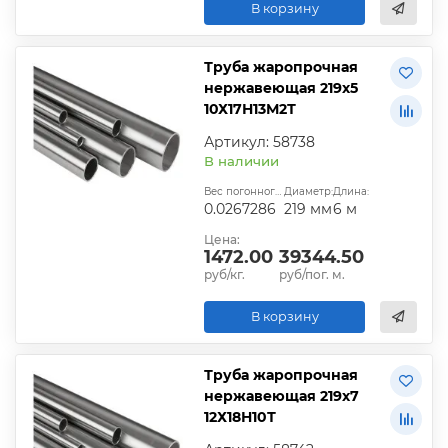
В корзину
Труба жаропрочная
нержавеющая 219х5
10Х17Н13М2Т
Артикул: 58738
В наличии
Вес погонного метра, т.:
Диаметр:
Длина:
0.0267286
219 мм
6 м
Цена:
1472.00
39344.50
руб/кг.
руб/пог. м.
В корзину
Труба жаропрочная
нержавеющая 219х7
12Х18Н10Т