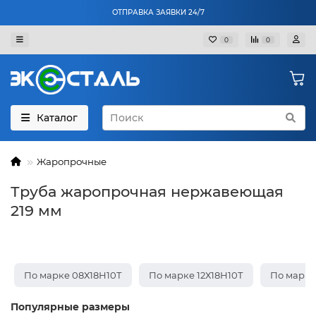
ОТПРАВКА ЗАЯВКИ 24/7
0
0
Каталог
Жаропрочные
Труба жаропрочная нержавеющая
219 мм
По марке 08Х18Н10Т
По марке 12Х18Н10Т
По марке
Популярные размеры