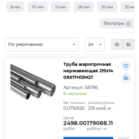
8 мм
10 мм
12 мм
28 мм
32 мм
35 мм
Фильтры
Труба жаропрочная
нержавеющая 219х14
08Х17Н13М2Т
Артикул: 58786
В наличии
Вес погонного метра, т.:
Диаметр:
Длина:
0.0716926
219 мм
6 м
Цена:
2498.00
179088.11
руб/кг.
руб/пог. м.