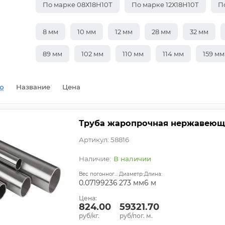
По марке 08Х18Н10Т
По марке 12Х18Н10Т
П
8 мм
10 мм
12 мм
28 мм
32 мм
89 мм
102 мм
110 мм
114 мм
159 мм
ю
Название
Цена
Труба жаропрочная нержавеющая
Артикул: 58816
В наличии
Вес погонного метра, т.:
Диаметр:
Длина:
0.07199236
273 мм
6 м
Цена:
824.00
59321.70
руб/кг.
руб/пог. м.