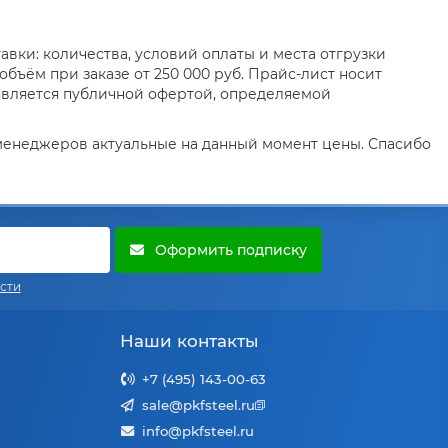
вки: количества, условий оплаты и места отгрузки
бъём при заказе от 250 000 руб. Прайс-лист носит
является публичной офертой, определяемой
 менеджеров актуальные на данный момент цены. Спасибо
Оформить подписку
сти
Наши контакты
+7 (495) 143-00-63
sale@pkfsteel.ru
info@pkfsteel.ru