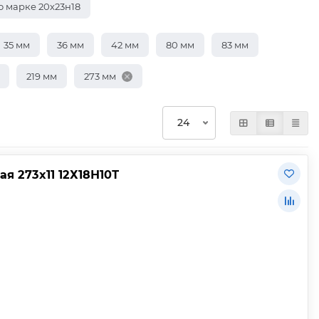
о марке 20х23н18
35 мм
36 мм
42 мм
80 мм
83 мм
219 мм
273 мм
 273х11 12Х18Н10Т