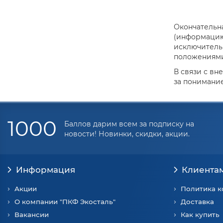
Окончательна
(информацию 
исключитель
положениями 
В связи с вн
за понимание
1000
Баллов дарим всем за подписку на
новости! Новинки, скидки, акции.
Информация
Клиента
Акции
Политика 
О компании "ПКФ Экосталь"
Доставка
Вакансии
Как купить