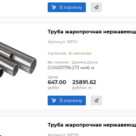
В корзину
Труба жаропрочная нержавеюща
Артикул: 58741
В наличии
Вес погонного метра, т.:
Диаметр:
Длина:
0.04001796
273 мм
6 м
Цена:
647.00
25891.62
руб/кг.
руб/пог. м.
В корзину
Труба жаропрочная нержавеюща
Артикул: 58795