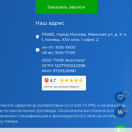
Заказать звонок
Наш адрес
119285, город Москва, Минская ул, д. 1г к.
1, помещ. XXV ком. 1 офис 2
пн-пт: 9:00-19:00
сб-вс: 9:00-17:00
ООО "ПКФ Экосталь"
ОГРН 1227700522598
ИНН 9729328981
0
яются офертой (в соответствии со ст.435 ГК РФ), и не влекут за
0
ль по заключению Договора. Окончательная стоимость и сроки
авления Спецификации и фиксируются в Счете на оплату, а
у товара.