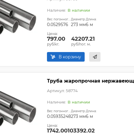
В наличии
Вес погонного метра, т.:
Диаметр:
Длина:
0.0529576
273 мм
6 м
Цена:
797.00
42207.21
руб/кг.
руб/пог. м.
В корзину
Труба жаропрочная нержавеюща
Артикул: 58774
В наличии
Вес погонного метра, т.:
Диаметр:
Длина:
0.05935248
273 мм
6 м
Цена:
1742.00
103392.02