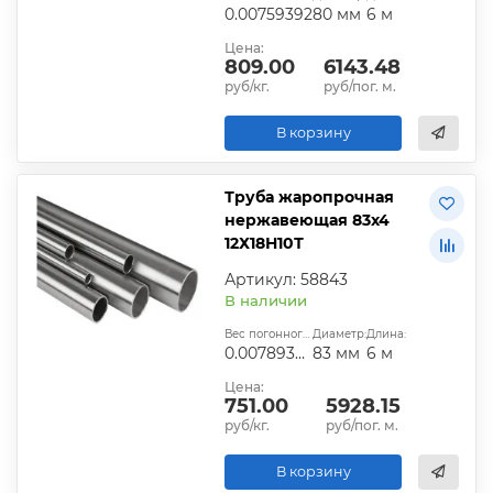
0.00759392
80 мм
6 м
Цена:
809.00
6143.48
руб/кг.
руб/пог. м.
В корзину
Труба жаропрочная
нержавеющая 83х4
12Х18Н10Т
Артикул: 58843
В наличии
Вес погонного метра, т.:
Диаметр:
Длина:
0.00789368
83 мм
6 м
Цена:
751.00
5928.15
руб/кг.
руб/пог. м.
В корзину