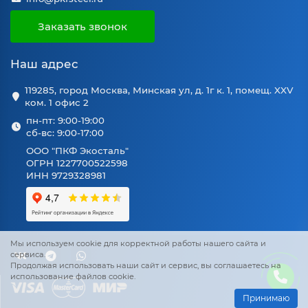
Заказать звонок
Наш адрес
119285, город Москва, Минская ул, д. 1г к. 1, помещ. XXV
ком. 1 офис 2
пн-пт: 9:00-19:00
сб-вс: 9:00-17:00
ООО "ПКФ Экосталь"
ОГРН 1227700522598
ИНН 9729328981
Мы используем cookie для корректной работы нашего сайта и
сервиса.
Продолжая использовать наши сайт и сервис, вы соглашаетесь на
использование файлов cookie.
Принимаю