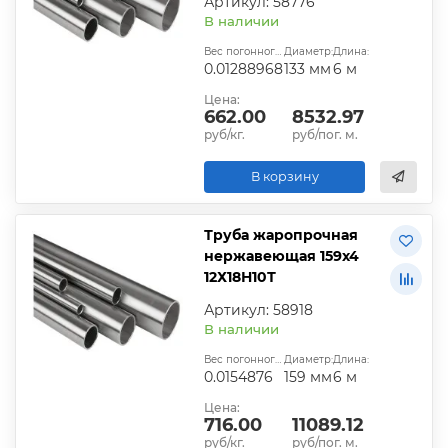
Артикул: 58776
В наличии
Вес погонного метра, т.:
Диаметр:
Длина:
0.01288968
133 мм
6 м
Цена:
662.00
8532.97
руб/кг.
руб/пог. м.
В корзину
Труба жаропрочная
нержавеющая 159х4
12Х18Н10Т
Артикул: 58918
В наличии
Вес погонного метра, т.:
Диаметр:
Длина:
0.0154876
159 мм
6 м
Цена:
716.00
11089.12
руб/кг.
руб/пог. м.