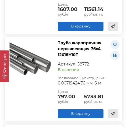
Цена:
1607.00
11561.14
руб/кг.
руб/пог. м.
В корзину
Труба жаропрочная
нержавеющая 76х4
12Х18Н10Т
Фильтры
Артикул: 58772
В наличии
Вес погонного метра, т.:
Диаметр:
Длина:
0.00719424
76 мм
6 м
Цена:
797.00
5733.81
руб/кг.
руб/пог. м.
В корзину