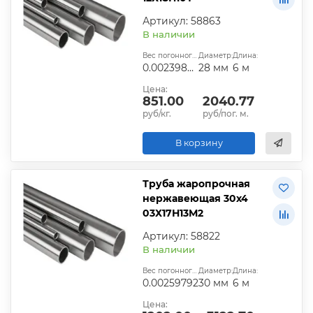
Артикул: 58863
В наличии
Вес погонного метра, т.:
Диаметр:
Длина:
0.00239808
28 мм
6 м
Цена:
851.00
2040.77
руб/кг.
руб/пог. м.
В корзину
Труба жаропрочная
нержавеющая 30х4
03Х17Н13М2
Артикул: 58822
В наличии
Вес погонного метра, т.:
Диаметр:
Длина:
0.00259792
30 мм
6 м
Цена: