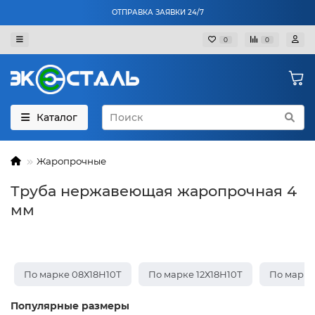
ОТПРАВКА ЗАЯВКИ 24/7
0
0
Каталог
Жаропрочные
Труба нержавеющая жаропрочная 4
мм
По марке 08Х18Н10Т
По марке 12Х18Н10Т
По марке
Популярные размеры