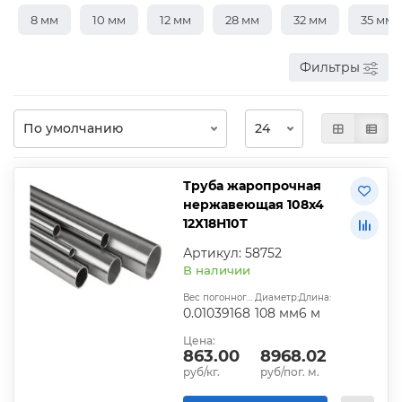
8 мм
10 мм
12 мм
28 мм
32 мм
35 мм
Фильтры
Труба жаропрочная
нержавеющая 108х4
12Х18Н10Т
Артикул: 58752
В наличии
Вес погонного метра, т.:
Диаметр:
Длина:
0.01039168
108 мм
6 м
Цена:
863.00
8968.02
руб/кг.
руб/пог. м.