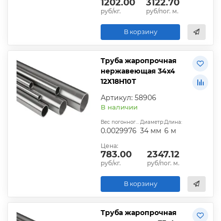
1202.00
3122.70
руб/кг.
руб/пог. м.
В корзину
Труба жаропрочная
нержавеющая 34х4
12Х18Н10Т
Артикул: 58906
В наличии
Вес погонного метра, т.:
Диаметр:
Длина:
0.0029976
34 мм
6 м
Цена:
783.00
2347.12
руб/кг.
руб/пог. м.
В корзину
Труба жаропрочная