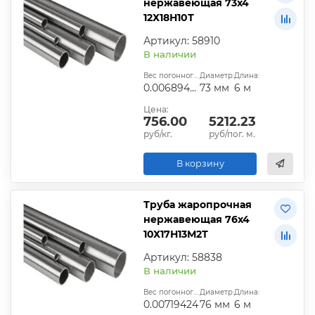
нержавеющая 73х4
12Х18Н10Т
Артикул: 58910
В наличии
Вес погонного метра, т.:
Диаметр:
Длина:
0.00689448
73 мм
6 м
Цена:
756.00
5212.23
руб/кг.
руб/пог. м.
В корзину
Труба жаропрочная
нержавеющая 76х4
10Х17Н13М2Т
Артикул: 58838
В наличии
Вес погонного метра, т.:
Диаметр:
Длина:
0.00719424
76 мм
6 м