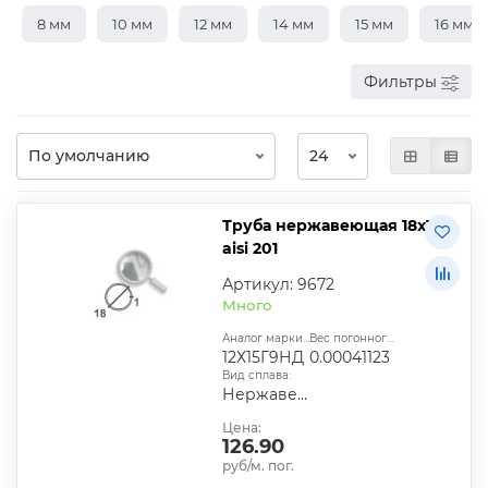
8 мм
10 мм
12 мм
14 мм
15 мм
16 мм
Фильтры
Труба нержавеющая 18х1
aisi 201
Артикул: 9672
Много
Аналог марки стали:
Вес погонного метра, т.:
12Х15Г9НД
0.00041123
Вид сплава:
Нержавеющий
Цена:
126.90
руб/м. пог.