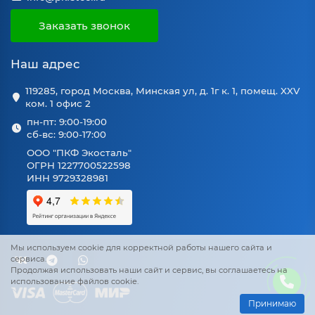
Заказать звонок
Наш адрес
119285, город Москва, Минская ул, д. 1г к. 1, помещ. XXV
ком. 1 офис 2
пн-пт: 9:00-19:00
сб-вс: 9:00-17:00
ООО "ПКФ Экосталь"
ОГРН 1227700522598
ИНН 9729328981
Мы используем cookie для корректной работы нашего сайта и
сервиса.
Продолжая использовать наши сайт и сервис, вы соглашаетесь на
использование файлов cookie.
Принимаю