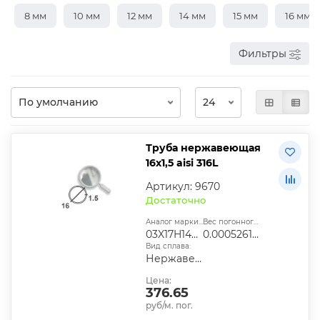
8 мм
10 мм
12 мм
14 мм
15 мм
16 мм
Фильтры
Труба нержавеющая
16х1,5 aisi 316L
Артикул: 9670
Достаточно
Аналог марки стали:
Вес погонного метра, т.:
03X17H14М2
0.0005261325
Вид сплава:
Нержавеющий
Цена:
376.65
руб/м. пог.