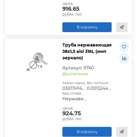
Цена:
916.65
руб/м. пог.
В корзину
Труба нержавеющая
38х1,5 aisi 316L (имп
зеркало)
Артикул: 9740
Достаточно
Аналог марки стали:
Вес погонного метра, т.:
03X17H14М2
0.0013244025
Вид сплава:
Нержавеющий
Цена:
924.75
руб/м. пог.
В корзину