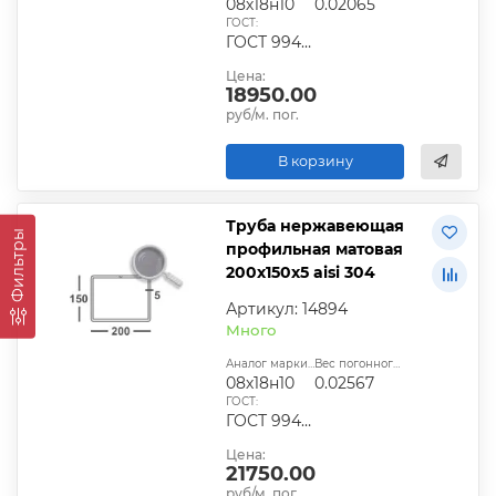
08х18н10
0.02065
ГОСТ:
ГОСТ 9940-81
Цена:
18950.00
руб/м. пог.
В корзину
Труба нержавеющая
Фильтры
профильная матовая
200х150х5 aisi 304
Артикул: 14894
Много
Аналог марки стали:
Вес погонного метра, т.:
08х18н10
0.02567
ГОСТ:
ГОСТ 9940-81
Цена:
21750.00
руб/м. пог.