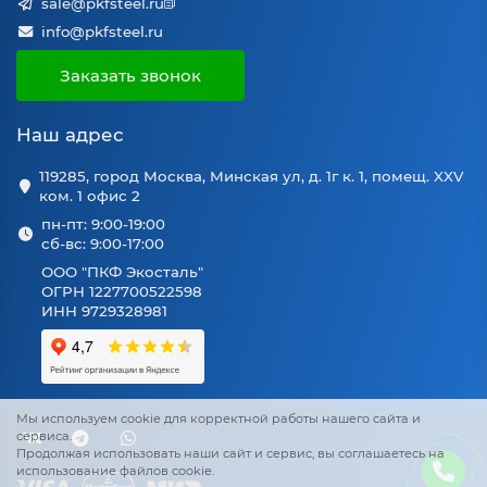
sale@pkfsteel.ru
info@pkfsteel.ru
Заказать звонок
Наш адрес
119285, город Москва, Минская ул, д. 1г к. 1, помещ. XXV
ком. 1 офис 2
пн-пт: 9:00-19:00
сб-вс: 9:00-17:00
ООО "ПКФ Экосталь"
ОГРН 1227700522598
ИНН 9729328981
Мы используем cookie для корректной работы нашего сайта и
сервиса.
Продолжая использовать наши сайт и сервис, вы соглашаетесь на
использование файлов cookie.