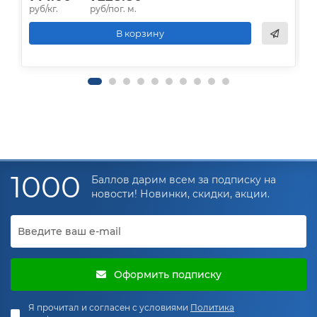
руб/кг.
руб/пог. м.
р
В корзину
1000
Баллов дарим всем за подписку на
новости! Новинки, скидки, акции.
Оформить подписку
Я прочитал и согласен с условиями
Политика