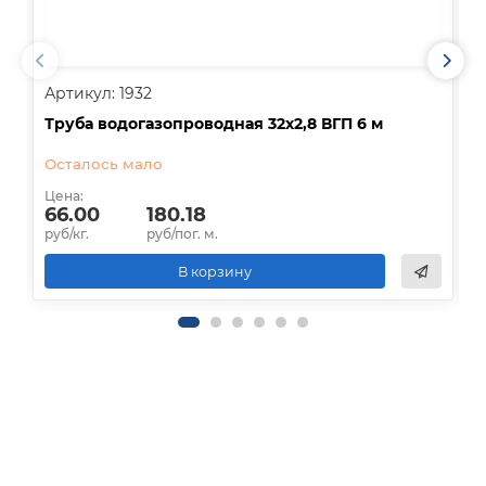
Артикул: 1932
А
Труба водогазопроводная 32х2,8 ВГП 6 м
Т
Осталось мало
Д
Цена:
Ц
66.00
180.18
руб/кг.
руб/пог. м.
р
В корзину