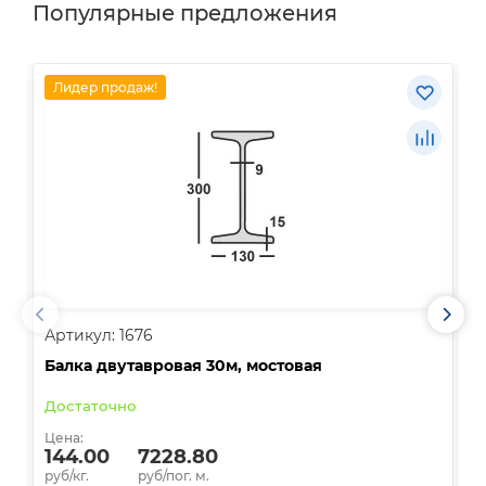
Популярные предложения
Лидер продаж!
Артикул: 1676
А
Балка двутавровая 30м, мостовая
О
Достаточно
В
Цена:
Ц
144.00
7228.80
руб/кг.
руб/пог. м.
р