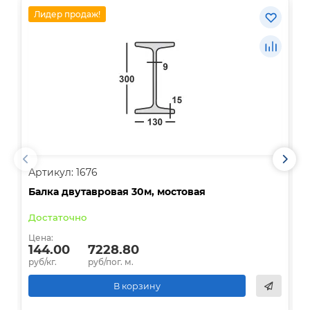
Лидер продаж!
Артикул: 1676
А
Балка двутавровая 30м, мостовая
О
Достаточно
В
Цена:
Ц
144.00
7228.80
руб/кг.
руб/пог. м.
р
В корзину