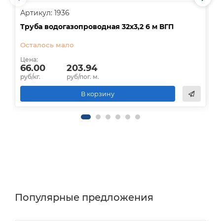
Артикул: 1936
А
Труба водогазопроводная 32х3,2 6 м ВГП
Т
Осталось мало
Цена:
Ц
66.00
203.94
руб/кг.
руб/пог. м.
р
В корзину
Популярные предложения