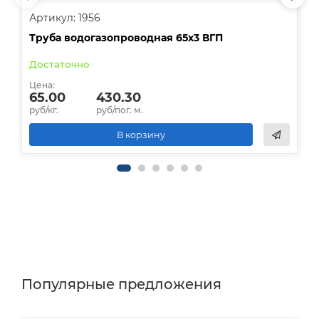
Артикул: 1956
А
Труба водогазопроводная 65х3 ВГП
Т
Достаточно
В
Цена:
Ц
65.00
430.30
руб/кг.
руб/пог. м.
р
В корзину
Популярные предложения