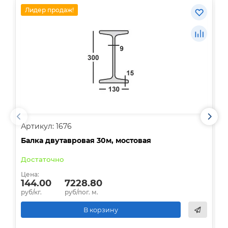
Лидер продаж!
Артикул: 1676
А
Балка двутавровая 30м, мостовая
О
Достаточно
В
Цена:
Ц
144.00
7228.80
руб/кг.
руб/пог. м.
р
В корзину