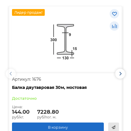
Лидер продаж!
Артикул: 1676
А
Балка двутавровая 30м, мостовая
О
Достаточно
В
Цена:
Ц
144.00
7228.80
руб/кг.
руб/пог. м.
р
В корзину