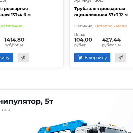
051
Артикул: 5015
ктросварная
Труба электросварная
ная 133х4 6 м
оцинкованная 57х3 12 м
остаточно
Осталось мало
Цена:
1414.80
104.00
427.44
руб/пог. м.
руб/кг.
руб/пог. м.
зину
В корзину
ипулятор, 5т
 тонн