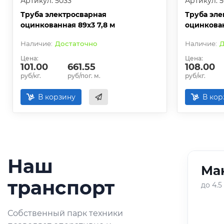
Артикул: 5033
Артикул: 5
Труба электросварная
Труба эле
оцинкованная 89х3 7,8 м
оцинкован
Достаточно
Д
Цена:
Цена:
101.00
661.55
108.00
руб/кг.
руб/пог. м.
руб/кг.
В корзину
В кор
Наш
Ман
01
/
05
транспорт
до 4.5
Оперативная доставка
Собственный парк техники
небольших партий