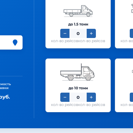
до 1.5 тонн
кол-во рейсов
имость
тавки
до 10 тонн
руб.
кол-во рейсов