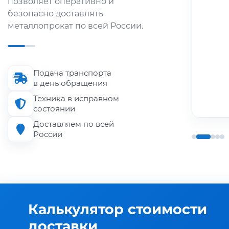
позволяет оперативно и
металлопроката по городу и
безопасно доставлять
области.
металлопрокат по всей России.
Длина кузова
до 6 м
Подача транспорта
Грузоподъёмность
в день обращения
до 1.5 т
Техника в исправном
состоянии
Доставляем по всей
России
Калькулятор стоимости
доставки