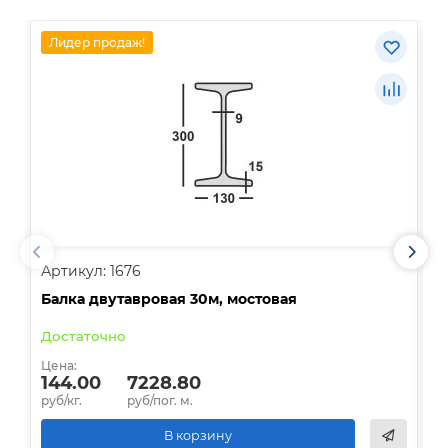
Лидер продаж!
Артикул: 1676
А
Балка двутавровая 30м, мостовая
О
Достаточно
В
Цена:
Ц
144.00
7228.80
руб/кг.
руб/пог. м.
р
В корзину