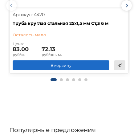
Артикул: 4420
А
Труба круглая стальная 25х1,5 мм Ст,3 6 м
Т
Осталось мало
В
Цена:
Ц
83.00
72.13
руб/кг.
руб/пог. м.
р
В корзину
Популярные предложения