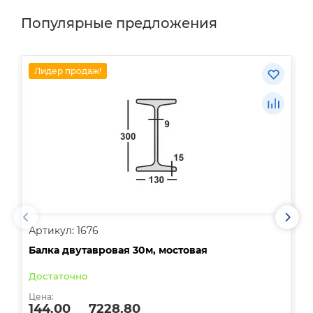
Популярные предложения
Лидер продаж!
Артикул: 1676
А
Балка двутавровая 30м, мостовая
О
Достаточно
В
Цена:
Ц
144.00
7228.80