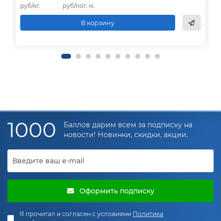
руб/кг.
руб/пог. м.
р
В корзину
1000
Баллов дарим всем за подписку на
новости! Новинки, скидки, акции.
Оформить подписку
Я прочитал и согласен с условиями
Политика