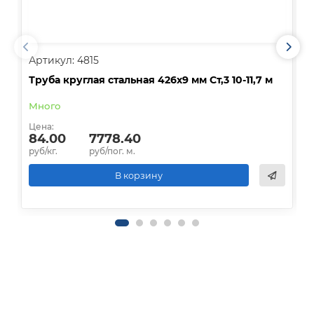
Артикул: 4815
А
Труба круглая стальная 426х9 мм Ст,3 10-11,7 м
Т
Много
О
Цена:
Ц
84.00
7778.40
руб/кг.
руб/пог. м.
р
В корзину