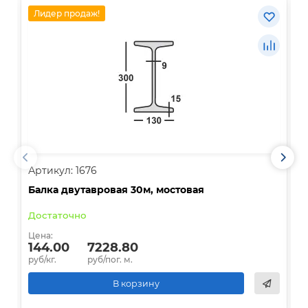
Лидер продаж!
Артикул: 1676
А
Балка двутавровая 30м, мостовая
О
Достаточно
В
Цена:
Ц
144.00
7228.80
руб/кг.
руб/пог. м.
р
В корзину