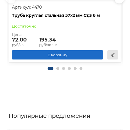
Артикул: 4470
А
Труба круглая стальная 57х2 мм Ст,3 6 м
Т
Достаточно
Цена:
Ц
72.00
195.34
руб/кг.
руб/пог. м.
р
В корзину
Популярные предложения