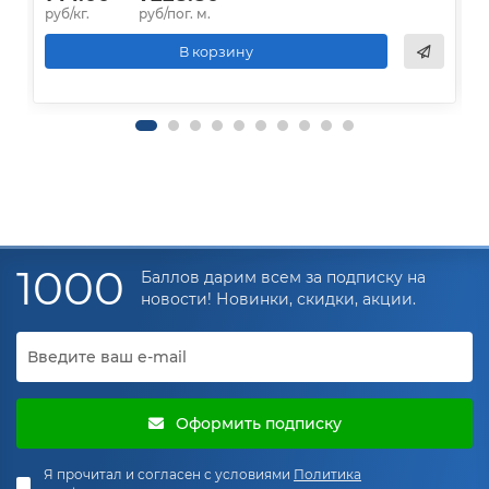
руб/кг.
руб/пог. м.
р
В корзину
1000
Баллов дарим всем за подписку на
новости! Новинки, скидки, акции.
Оформить подписку
Я прочитал и согласен с условиями
Политика