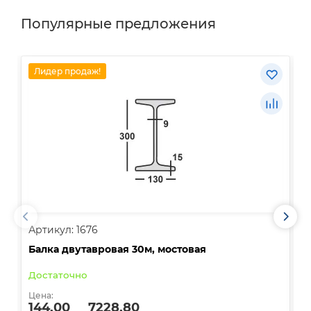
Популярные предложения
Лидер продаж!
Артикул: 1676
А
Балка двутавровая 30м, мостовая
О
Достаточно
В
Цена:
Ц
144.00
7228.80