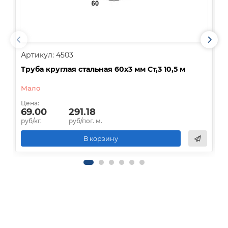
Артикул: 4503
А
Труба круглая стальная 60х3 мм Ст,3 10,5 м
Т
Мало
Цена:
Ц
69.00
291.18
руб/кг.
руб/пог. м.
р
В корзину