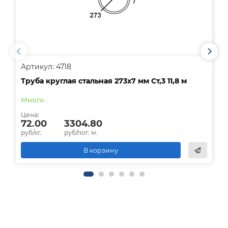
Артикул: 4718
А
Труба круглая стальная 273х7 мм Ст,3 11,8 м
Т
Много
Цена:
Ц
72.00
3304.80
руб/кг.
руб/пог. м.
р
В корзину