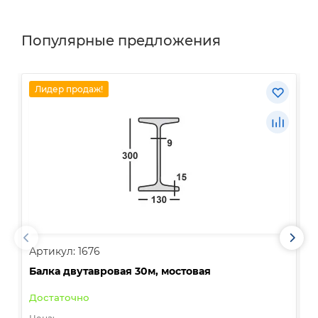
Популярные предложения
Лидер продаж!
Артикул: 1676
А
Балка двутавровая 30м, мостовая
О
Достаточно
В