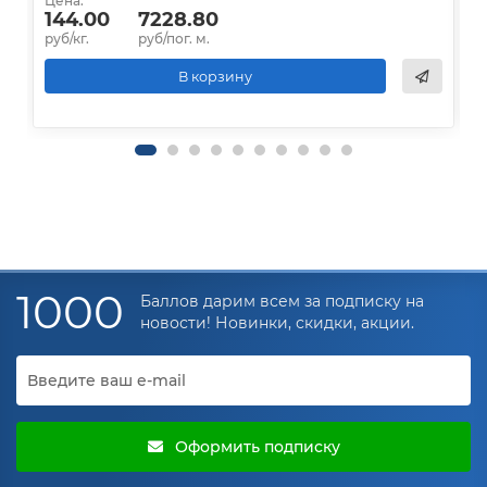
Цена:
Ц
144.00
7228.80
руб/кг.
руб/пог. м.
р
В корзину
1000
Баллов дарим всем за подписку на
новости! Новинки, скидки, акции.
Оформить подписку