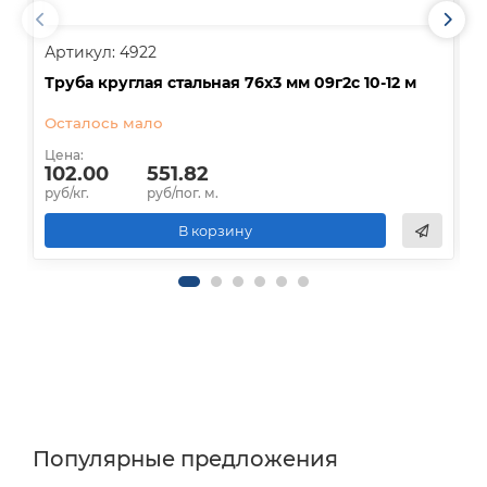
Артикул: 4922
А
Труба круглая стальная 76х3 мм 09г2с 10-12 м
Т
Осталось мало
Цена:
Ц
102.00
551.82
руб/кг.
руб/пог. м.
р
В корзину
Популярные предложения