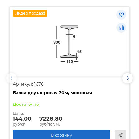
Лидер продаж!
Артикул: 1676
А
Балка двутавровая 30м, мостовая
О
Достаточно
В
Цена:
Ц
144.00
7228.80
руб/кг.
руб/пог. м.
р
В корзину