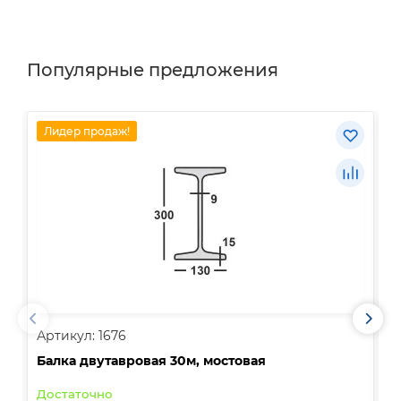
Популярные предложения
Лидер продаж!
Артикул: 1676
А
Балка двутавровая 30м, мостовая
О
Достаточно
В