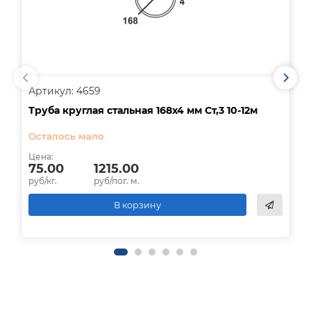
Артикул: 4659
А
Труба круглая стальная 168х4 мм Ст,3 10-12м
Т
Осталось мало
Д
Цена:
Ц
75.00
1215.00
руб/кг.
руб/пог. м.
р
В корзину