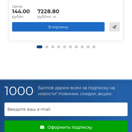
Цена:
Ц
144.00
7228.80
руб/кг.
руб/пог. м.
р
В корзину
1000
Баллов дарим всем за подписку на
новости! Новинки, скидки, акции.
Оформить подписку