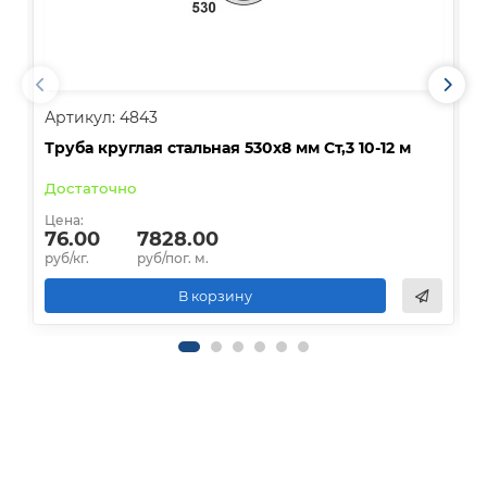
Артикул: 4843
А
Труба круглая стальная 530х8 мм Ст,3 10-12 м
Т
Достаточно
Цена:
Ц
76.00
7828.00
руб/кг.
руб/пог. м.
р
В корзину