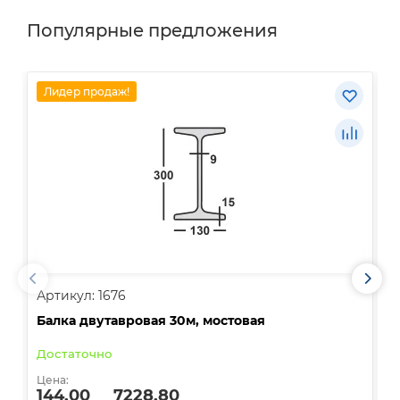
Популярные предложения
Лидер продаж!
Артикул: 1676
А
Балка двутавровая 30м, мостовая
О
Достаточно
В
Цена:
Ц
144.00
7228.80