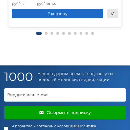
руб/кг.
руб/пог. м.
р
В корзину
1000
Баллов дарим всем за подписку на
новости! Новинки, скидки, акции.
Оформить подписку
Я прочитал и согласен с условиями
Политика