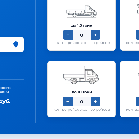
до 1.5 тонн
кол-во рейсов
имость
тавки
до 10 тонн
руб.
кол-во рейсов