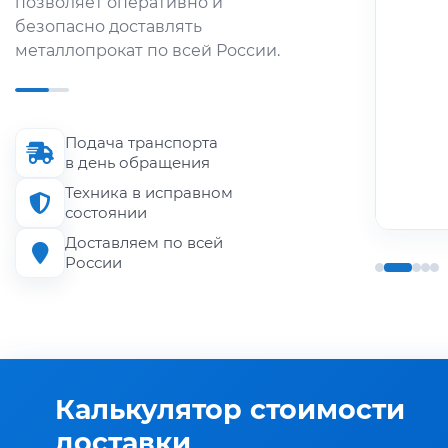
позволяет оперативно и
металлопроката по городу и
безопасно доставлять
области.
металлопрокат по всей России.
Длина кузова
до 6 м
Подача транспорта
Грузоподъёмность
в день обращения
до 1.5 т
Техника в исправном
состоянии
Доставляем по всей
России
Калькулятор стоимости
доставки