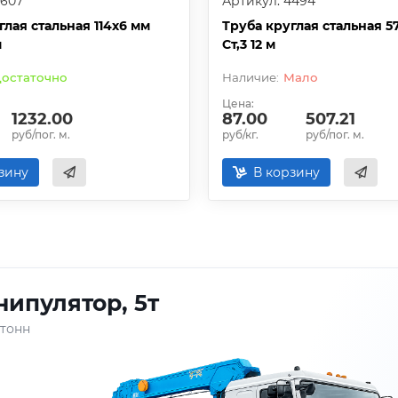
4607
Артикул: 4494
глая стальная 114х6 мм
Труба круглая стальная 5
м
Ст,3 12 м
остаточно
Мало
Цена:
1232.00
87.00
507.21
руб/пог. м.
руб/кг.
руб/пог. м.
зину
В корзину
ипулятор, 5т
 тонн