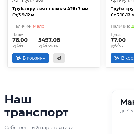
Артикул: 4809
Артикул: 
Труба круглая стальная 426х7 мм
Труба кру
Ст,3 9-12 м
Ст,3 10-12 
Мало
Д
Цена:
Цена:
76.00
5497.08
77.00
руб/кг.
руб/пог. м.
руб/кг.
В корзину
В кор
Наш
Ман
01
/
05
транспорт
до 4.5
Оперативная доставка
Собственный парк техники
небольших партий