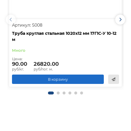
Артикул: 5008
А
Труба круглая стальная 1020х12 мм 17Г1С-У 10-12
Т
м
Много
Ц
Цена:
90.00
26820.00
р
руб/кг.
руб/пог. м.
В корзину