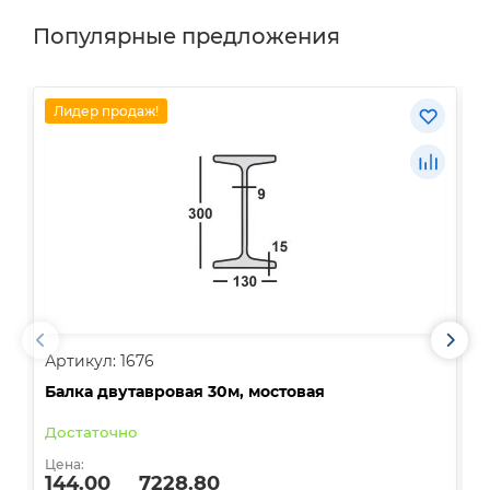
Популярные предложения
Лидер продаж!
Артикул: 1676
А
Балка двутавровая 30м, мостовая
О
Достаточно
В
Цена:
Ц
144.00
7228.80