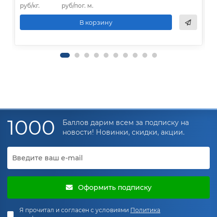
руб/кг.
руб/пог. м.
р
В корзину
1000
Баллов дарим всем за подписку на
новости! Новинки, скидки, акции.
Оформить подписку
Я прочитал и согласен с условиями
Политика