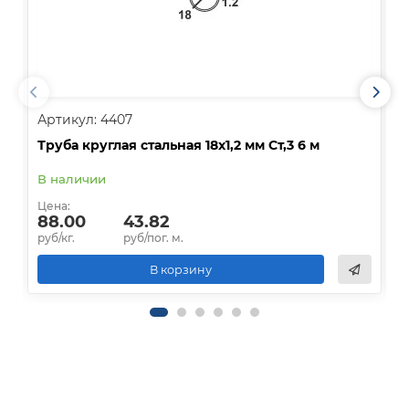
Артикул: 4407
А
Труба круглая стальная 18х1,2 мм Ст,3 6 м
Т
В наличии
Цена:
Ц
88.00
43.82
руб/кг.
руб/пог. м.
р
В корзину