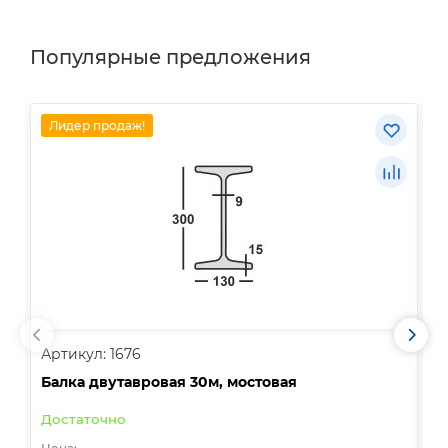
Популярные предложения
Лидер продаж!
Артикул: 1676
А
Балка двутавровая 30м, мостовая
О
Достаточно
В