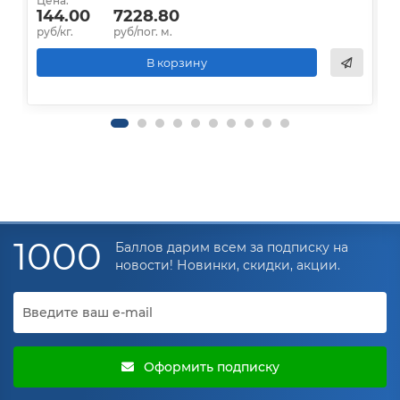
Цена:
Ц
144.00
7228.80
руб/кг.
руб/пог. м.
р
В корзину
1000
Баллов дарим всем за подписку на
новости! Новинки, скидки, акции.
Оформить подписку