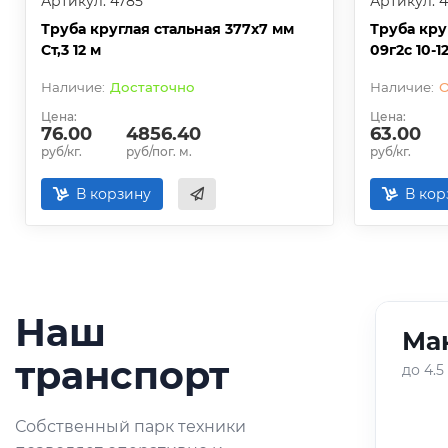
Артикул: 4785
Артикул: 
Труба круглая стальная 377х7 мм
Труба кру
Ст,3 12 м
09г2с 10-1
Достаточно
О
Цена:
Цена:
76.00
4856.40
63.00
руб/кг.
руб/пог. м.
руб/кг.
В корзину
В кор
Наш
Ман
01
/
05
транспорт
до 4.5
Оперативная доставка
Собственный парк техники
небольших партий