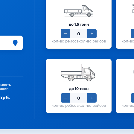
до 1.5 тонн
кол-во рейсов
имость
тавки
до 10 тонн
руб.
кол-во рейсов