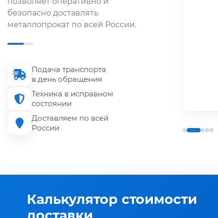
позволяет оперативно и
металлопроката по городу и
безопасно доставлять
области.
металлопрокат по всей России.
Длина кузова
до 6 м
Подача транспорта
Грузоподъёмность
в день обращения
до 1.5 т
Техника в исправном
состоянии
Доставляем по всей
России
Калькулятор стоимости
доставки