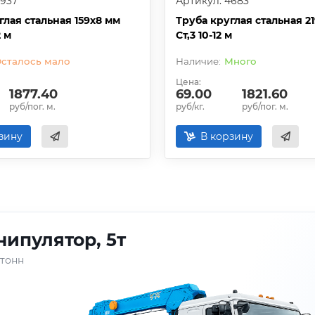
4937
Артикул: 4683
глая стальная 159х8 мм
Труба круглая стальная 2
2 м
Ст,3 10-12 м
сталось мало
Много
Цена:
1877.40
69.00
1821.60
руб/пог. м.
руб/кг.
руб/пог. м.
зину
В корзину
ипулятор, 5т
 тонн