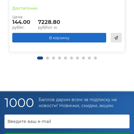
Достаточно
В
Цена:
Ц
144.00
7228.80
руб/кг.
руб/пог. м.
р
В корзину
1000
Баллов дарим всем за подписку на
новости! Новинки, скидки, акции.