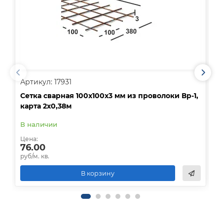
Артикул: 17931
А
Сетка сварная 100х100х3 мм из проволоки Вр-1,
С
карта 2х0,38м
В
В наличии
О
Цена:
Ц
76.00
руб/м. кв.
р
В корзину