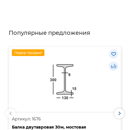
Популярные предложения
Лидер продаж!
Артикул: 1676
А
Балка двутавровая 30м, мостовая
О