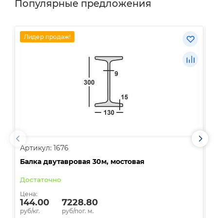
Популярные предложения
Лидер продаж!
Артикул: 1676
А
Балка двутавровая 30м, мостовая
О
Достаточно
В
Цена:
Ц
144.00
7228.80
руб/кг.
руб/пог. м.
р