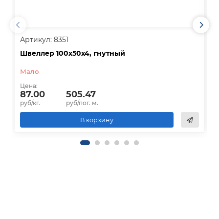
Артикул: 8351
А
Швеллер 100х50х4, гнутный
Ш
Мало
О
Цена:
Ц
87.00
505.47
руб/кг.
руб/пог. м.
р
В корзину