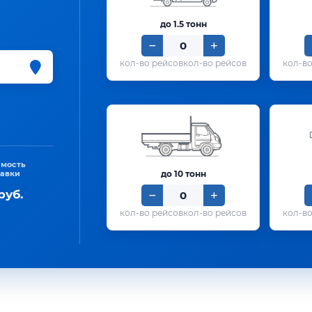
до 1.5 тонн
кол-во рейсов
имость
тавки
до 10 тонн
руб.
кол-во рейсов