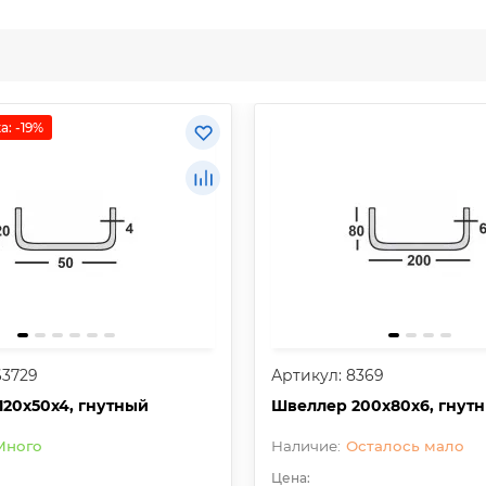
а: -19%
63729
Артикул: 8369
120х50х4, гнутный
Швеллер 200х80х6, гнут
Много
Осталось мало
Цена: