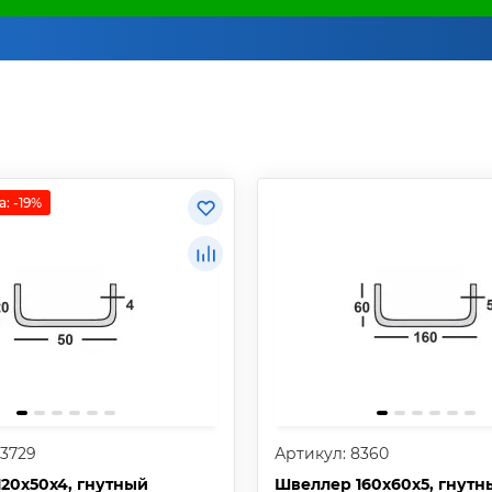
: -19%
63729
Артикул: 8360
20х50х4, гнутный
Швеллер 160х60х5, гнутн