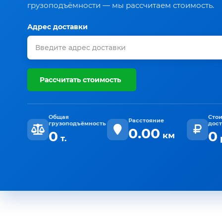
грузоподъёмности — мы рассчитаем стоимость.
Адрес доставки
Рассчитать стоимость
Общая
Сто
Расстояние
грузоподъёмность
дос
0.00
0
0
км
т.