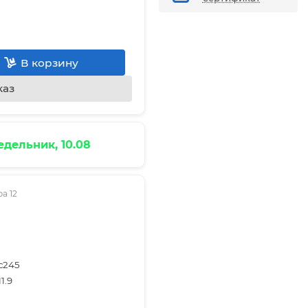
В корзину
каз
дельник, 10.08
а 12
с245
11.9