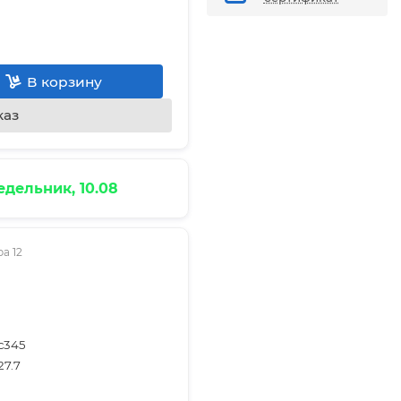
В корзину
каз
дельник, 10.08
а 12
с345
27.7