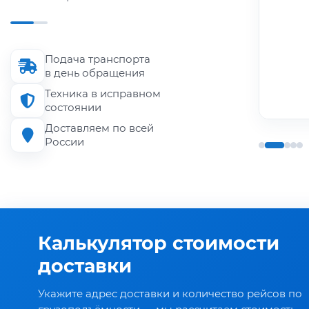
Длина кузова
до 6 м
Подача транспорта
Грузоподъёмность
в день обращения
до 1.5 т
Техника в исправном
состоянии
Доставляем по всей
России
Калькулятор стоимости
доставки
Укажите адрес доставки и количество рейсов по