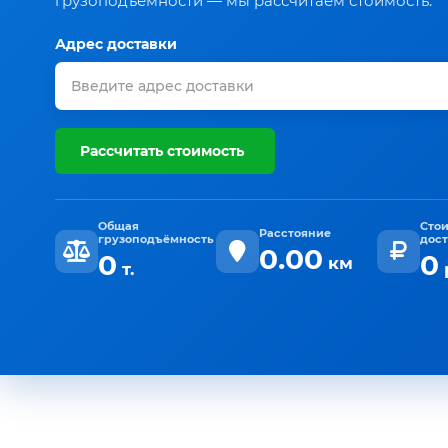
грузоподъёмности — мы рассчитаем стоимость.
Адрес доставки
Рассчитать стоимость
Общая
Сто
Расстояние
грузоподъёмность
дос
0.00
0
0
км
т.