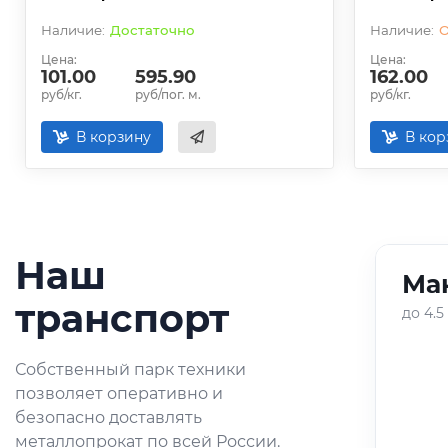
Достаточно
О
Цена:
Цена:
101.00
595.90
162.00
руб/кг.
руб/пог. м.
руб/кг.
В корзину
В кор
Наш
Ман
01
/
05
транспорт
до 4.5
Оперативная доставка
Собственный парк техники
небольших партий
позволяет оперативно и
металлопроката по городу и
безопасно доставлять
области.
металлопрокат по всей России.