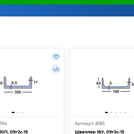
194
Артикул: 8183
0П, 09г2с-15
Швеллер 16У, 09г2с-15