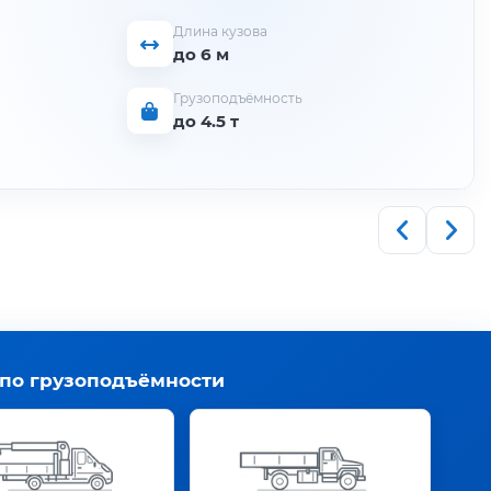
Длина кузова
до 6 м
Грузоподъёмность
до 4.5 т
 по грузоподъёмности