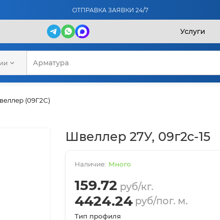
ОТПРАВКА ЗАЯВКИ 24/7
Услуги
рии
еллер (09Г2С)
Швеллер 27У, 09г2с-15
Много
159.72
руб/кг.
4424.24
руб/пог. м.
Тип профиля