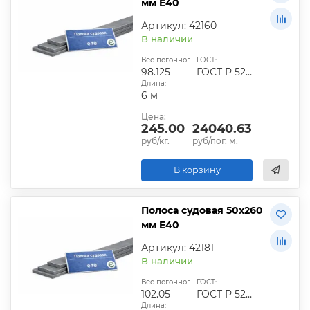
мм E40
Артикул: 42160
В наличии
Вес погонного метра, кг:
ГОСТ:
98.125
ГОСТ Р 52927-2015
Длина:
6 м
Цена:
245.00
24040.63
руб/кг.
руб/пог. м.
В корзину
Полоса судовая 50х260
мм E40
Артикул: 42181
В наличии
Вес погонного метра, кг:
ГОСТ:
102.05
ГОСТ Р 52927-2015
Длина: