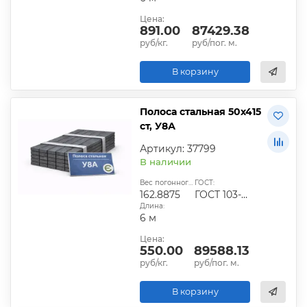
Цена:
891.00
87429.38
руб/кг.
руб/пог. м.
В корзину
Полоса стальная 50х415
ст, У8А
Артикул: 37799
В наличии
Вес погонного метра, кг:
ГОСТ:
162.8875
ГОСТ 103-2006
Длина:
6 м
Цена:
550.00
89588.13
руб/кг.
руб/пог. м.
В корзину