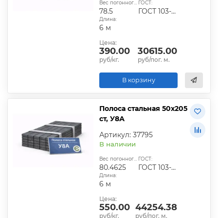
Вес погонного метра, кг:
ГОСТ:
78.5
ГОСТ 103-2006
Длина:
6 м
Цена:
390.00
30615.00
руб/кг.
руб/пог. м.
В корзину
Полоса стальная 50х205
ст, У8А
Артикул: 37795
В наличии
Вес погонного метра, кг:
ГОСТ:
80.4625
ГОСТ 103-2006
Длина:
6 м
Цена:
550.00
44254.38
руб/кг.
руб/пог. м.