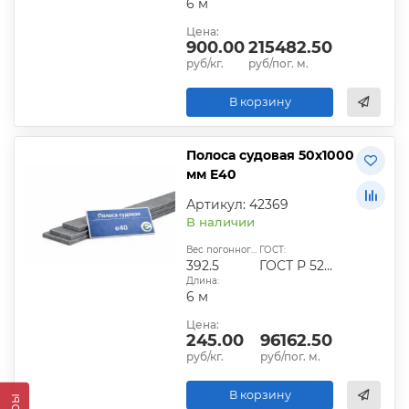
6 м
Цена:
900.00
215482.50
руб/кг.
руб/пог. м.
В корзину
Полоса судовая 50х1000
мм E40
Артикул: 42369
В наличии
Вес погонного метра, кг:
ГОСТ:
392.5
ГОСТ Р 52927-2015
Длина:
6 м
Цена:
245.00
96162.50
руб/кг.
руб/пог. м.
В корзину