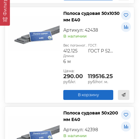
Фильтры
Полоса судовая 50х1050
мм E40
Артикул: 42438
В наличии
Вес погонного метра, кг:
ГОСТ:
412.125
ГОСТ Р 52927-2015
Длина:
6 м
Цена:
290.00
119516.25
руб/кг.
руб/пог. м.
В корзину
Полоса судовая 50х200
мм E40
Артикул: 42398
В наличии