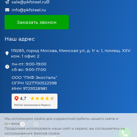
sale@pkfsteel.ru
info@pkfsteel.ru
Заказать звонок
Наш адрес
119285, город Москва, Минская ул, д. 1г к. 1, помещ. XXV
ком. 1 офис 2
пн-пт: 9:00-19:00
сб-вс: 9:00-17:00
ООО "ПКФ Экосталь"
ОГРН 1227700522598
ИНН 9729328981
Мы используем cookie для корректной работы нашего сайта и
сервиса.
Продолжая использовать наши сайт и сервис, вы соглашаетесь на
использование файлов cookie.