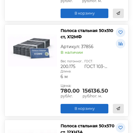
руб/кг.
руб/пог. м.
В корзину
Полоса стальная 50х510
ст, Х12МФ
Артикул: 37856
В наличии
Вес погонного метра, кг:
ГОСТ:
200.175
ГОСТ 103-2006
Длина:
6 м
Цена:
780.00
156136.50
руб/кг.
руб/пог. м.
В корзину
Полоса стальная 50х570
ст, 12ХН3А