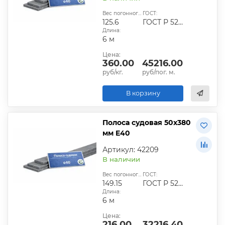
Вес погонного метра, кг:
ГОСТ:
125.6
ГОСТ Р 52927-2015
Длина:
6 м
Цена:
360.00
45216.00
руб/кг.
руб/пог. м.
В корзину
Полоса судовая 50х380
мм E40
Артикул: 42209
В наличии
Вес погонного метра, кг:
ГОСТ:
149.15
ГОСТ Р 52927-2015
Длина:
6 м
Цена:
216.00
32216.40