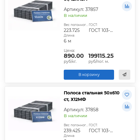
Артикул: 37857
В наличии
Вес погонного метра, кг:
ГОСТ:
223.725
ГОСТ 103-2006
Длина:
6 м
Цена:
890.00
199115.25
руб/кг.
руб/пог. м.
В корзину
Полоса стальная 50х610
ст, Х12МФ
Артикул: 37858
В наличии
Вес погонного метра, кг:
ГОСТ:
239.425
ГОСТ 103-2006
Длина: