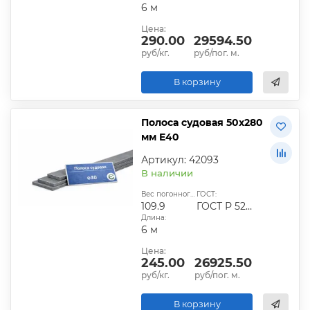
6 м
Цена:
290.00
29594.50
руб/кг.
руб/пог. м.
В корзину
Полоса судовая 50х280
мм E40
Артикул: 42093
В наличии
Вес погонного метра, кг:
ГОСТ:
109.9
ГОСТ Р 52927-2015
Длина:
6 м
Цена:
245.00
26925.50
руб/кг.
руб/пог. м.
В корзину