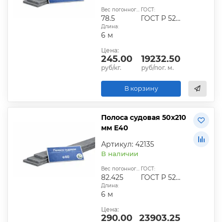
Вес погонного метра, кг:
ГОСТ:
78.5
ГОСТ Р 52927-2015
Длина:
6 м
Цена:
245.00
19232.50
руб/кг.
руб/пог. м.
В корзину
Полоса судовая 50х210
мм E40
Артикул: 42135
В наличии
Вес погонного метра, кг:
ГОСТ:
82.425
ГОСТ Р 52927-2015
Длина:
6 м
Цена:
290.00
23903.25