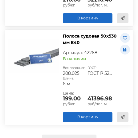
руб/кг.
руб/пог. м.
В корзину
Полоса судовая 50х530
мм E40
Артикул: 42268
В наличии
Вес погонного метра, кг:
ГОСТ:
208.025
ГОСТ Р 52927-2015
Длина:
6 м
Цена:
199.00
41396.98
руб/кг.
руб/пог. м.
В корзину