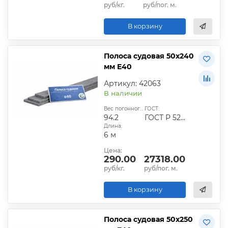
руб/кг.
руб/пог. м.
В корзину
Полоса судовая 50х240
мм E40
Артикул: 42063
В наличии
Вес погонного метра, кг:
ГОСТ:
94.2
ГОСТ Р 52927-2015
Длина:
6 м
Цена:
290.00
27318.00
руб/кг.
руб/пог. м.
В корзину
Полоса судовая 50х250