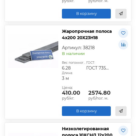
руб/кг.
руб/пог. м.
В корзину
Жаропрочная полоса
4х200 20Х23Н18
Артикул: 38218
В наличии
Вес погонного метра, кг:
ГОСТ:
6.28
ГОСТ 7350-77
Длина:
3 м
Цена:
410.00
2574.80
руб/кг.
руб/пог. м.
В корзину
Низколегированная
полоса 10ХСНД 12х200