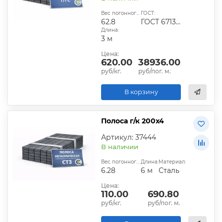
Вес погонного метра, кг:
ГОСТ:
62.8
ГОСТ 6713-91
Длина:
3 м
Цена:
620.00
38936.00
руб/кг.
руб/пог. м.
В корзину
Полоса г/к 200х4
Артикул: 37444
В наличии
Вес погонного метра, кг:
Длина:
Материал:
6.28
6 м
Сталь
Цена:
110.00
690.80
руб/кг.
руб/пог. м.