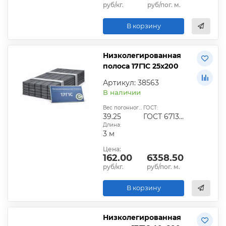
руб/кг.
руб/пог. м.
В корзину
Низколегированная
полоса 17Г1С 25х200
Артикул: 38563
В наличии
Вес погонного метра, кг:
ГОСТ:
39.25
ГОСТ 6713-91
Длина:
3 м
Цена:
162.00
6358.50
руб/кг.
руб/пог. м.
В корзину
Низколегированная