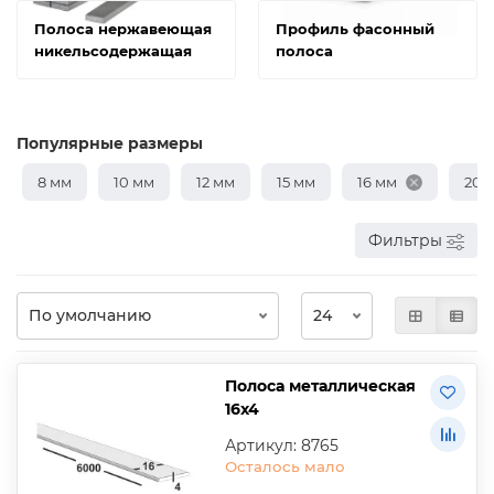
Полоса нержавеющая
Профиль фасонный
никельсодержащая
полоса
Популярные размеры
8 мм
10 мм
12 мм
15 мм
16 мм
20 
Фильтры
Полоса металлическая
16х4
Артикул: 8765
Осталось мало