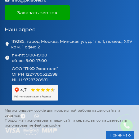
info@pkfsteel.ru
Заказать звонок
Наш адрес
119285, город Москва, Минская ул, д. 1г к. 1, помещ. XXV
ком. 1 офис 2
пн-пт: 9:00-19:00
сб-вс: 9:00-17:00
ООО "ПКФ Экосталь"
ОГРН 1227700522598
ИНН 9729328981
Мы используем cookie для корректной работы нашего сайта и
сервиса.
Продолжая использовать наши сайт и сервис, вы соглашаетесь на
использование файлов cookie.
Принимаю