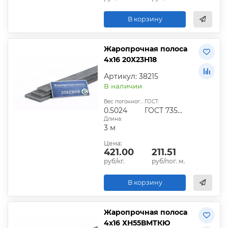
В корзину
Жаропрочная полоса
4х16 20Х23Н18
Артикул: 38215
В наличии
Вес погонного метра, кг:
ГОСТ:
0.5024
ГОСТ 7350-77
Длина:
3 м
Цена:
421.00
211.51
руб/кг.
руб/пог. м.
В корзину
Жаропрочная полоса
4х16 ХН55ВМТКЮ