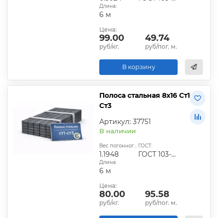
Длина:
6 м
Цена:
99.00
49.74
руб/кг.
руб/пог. м.
В корзину
Полоса стальная 8х16 Ст1-
Ст3
Артикул: 37751
В наличии
Вес погонного метра, кг:
ГОСТ:
1.1948
ГОСТ 103-2006
Длина:
6 м
Цена:
80.00
95.58
руб/кг.
руб/пог. м.