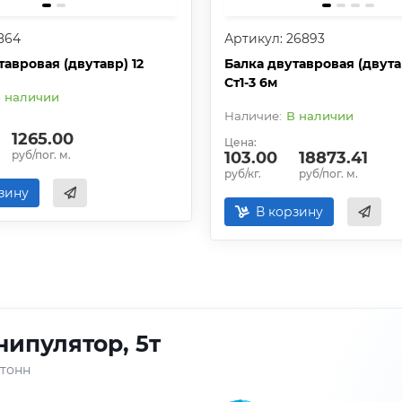
864
Артикул: 26893
тавровая (двутавр) 12
Балка двутавровая (двута
Ст1-3 6м
 наличии
В наличии
1265.00
Цена:
руб/пог. м.
103.00
18873.41
руб/кг.
руб/пог. м.
зину
В корзину
ипулятор, 5т
 тонн