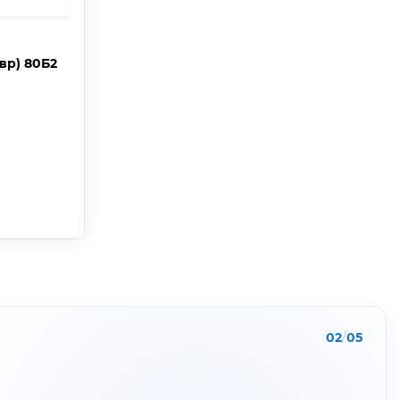
вр) 80Б2
02
/
05