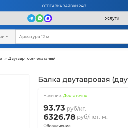
ОТПРАВКА ЗАЯВКИ 24/7
Услуги
рии
е
Двутавр горячекатаный
Балка двутавровая (дву
Достаточно
93.73
руб/кг.
6326.78
руб/пог. м.
Обозначение