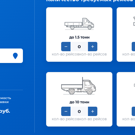
до 1.5 тонн
кол-во рейсов
имость
тавки
до 10 тонн
руб.
кол-во рейсов