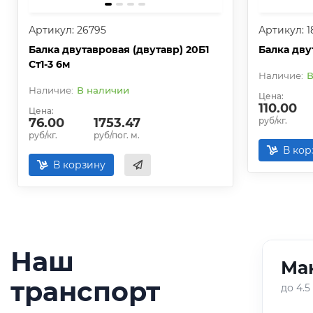
Артикул: 26795
Артикул: 1
Балка двутавровая (двутавр) 20Б1
Балка дву
Ст1-3 6м
В
В наличии
Цена:
110.00
Цена:
76.00
1753.47
руб/кг.
руб/кг.
руб/пог. м.
В кор
В корзину
Наш
Ман
01
/
05
транспорт
до 4.5