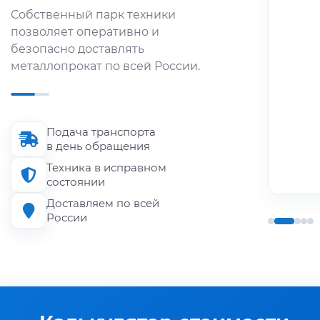
Оперативная доставка
Собственный парк техники
небольших партий
позволяет оперативно и
металлопроката по городу и
безопасно доставлять
области.
металлопрокат по всей России.
Длина кузова
до 6 м
Подача транспорта
Грузоподъёмность
в день обращения
до 1.5 т
Техника в исправном
состоянии
Доставляем по всей
России