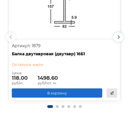
Артикул: 1879
А
Балка двутавровая (двутавр) 16Б1
Б
Осталось мало
Д
Цена:
Ц
118.00
1498.60
руб/кг.
руб/пог. м.
р
В корзину