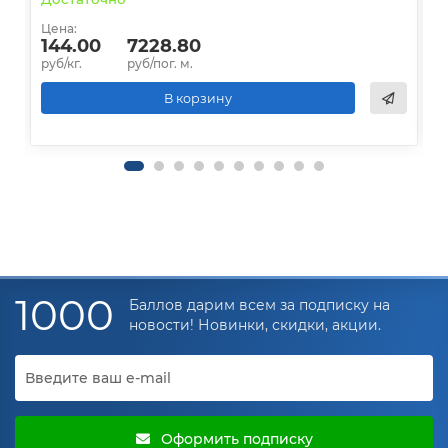
Цена:
Ц
144.00
7228.80
руб/кг.
руб/пог. м.
р
В корзину
1000
Баллов дарим всем за подписку на
новости! Новинки, скидки, акции.
Оформить подписку