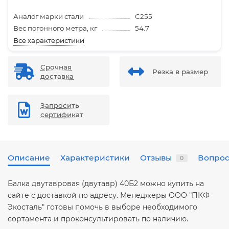
Аналог марки стали
С255
Вес погонного метра, кг
54.7
Все характеристики
Срочная
Резка в размер
доставка
Запросить
сертификат
Описание
Характеристики
Отзывы
Вопрос
0
Балка двутавровая (двутавр) 40Б2 можно купить на
сайте с доставкой по адресу. Менеджеры ООО "ПКФ
Экосталь" готовы помочь в выборе необходимого
сортамента и проконсультировать по наличию.