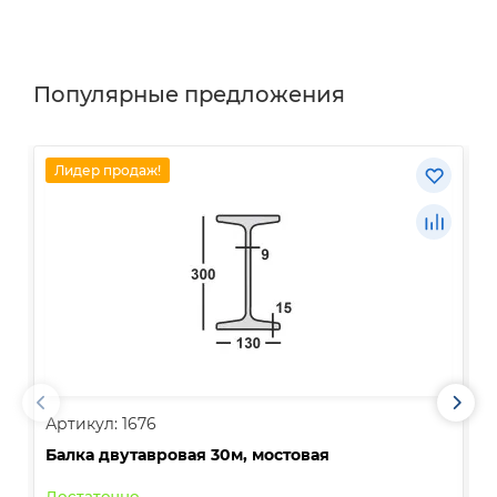
Популярные предложения
Лидер продаж!
Артикул: 1676
А
Балка двутавровая 30м, мостовая
О
Достаточно
В